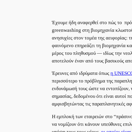
Έχουμε ήδη αναφερθεί στο πώς το πρό
greenwashing στη βιομηχανία κλωστοϋ
ανησυχίες στον τομέα της αειφορίας: τ
φαινόμενο επηρεάζει τη βιομηχανία και
μέρος του πληθυσμού — ιδίως την νεολ
αποτελούν έναν από τους βασικούς απο
Έρευνες από ιδρύματα όπως
η UNES
περισσότερο το πρόβλημα της παραπληρ
ενδυνάμωσή τους ώστε να εντοπίζουν, 
σημασίας, δεδομένου ότι είναι αυτοί π
αμφισβητώντας τις παραπλανητικές αφ
Η εμπλοκή των εταιρειών στο “πράσινο
να νομίζουν ότι κάνουν υπεύθυνες επιλο
υπόψη τους τους νέους,
οι οποίοι είνα