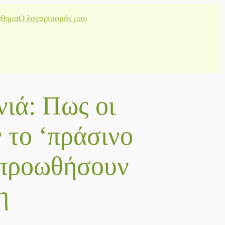
θημα
Ο λογαριασμός μου
νιά: Πως οι
 το ‘πράσινο
 προωθήσουν
η