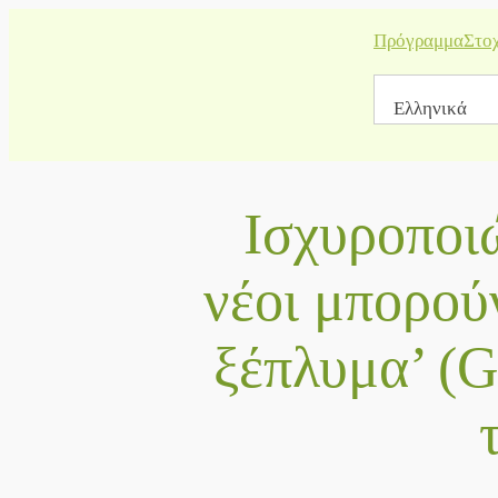
Μετάβαση
Πρόγραμμα
Στο
στο
περιεχόμενο
Ελληνικά
Ισχυροποιώ
νέοι μπορού
ξέπλυμα’ (