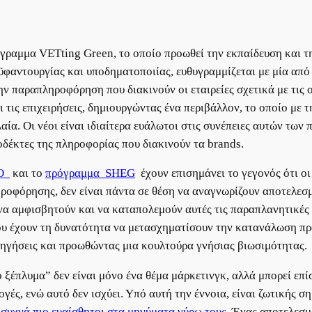
γραμμα VETting Green, το οποίο προωθεί την εκπαίδευση και τ
φαντουργίας και υποδηματοποιίας, ευθυγραμμίζεται με μία από 
ην παραπληροφόρηση που διακινούν οι εταιρείες σχετικά με τις 
 τις επιχειρήσεις, δημιουργώντας ένα περιβάλλον, το οποίο με 
αία. Οι νέοι είναι ιδιαίτερα ευάλωτοι στις συνέπειες αυτών τω
δέκτες της πληροφορίας που διακινούν τα brands.
CO
και το
πρόγραμμα SHEG
έχουν επισημάνει το γεγονός ότι οι 
οφόρησης, δεν είναι πάντα σε θέση να αναγνωρίζουν αποτελεσμα
να αμφισβητούν και να καταπολεμούν αυτές τις παραπλανητικές 
ου έχουν τη δυνατότητα να μετασχηματίσουν την κατανάλωση προ
ηγήσεις και προωθώντας μια κουλτούρα γνήσιας βιωσιμότητας.
 ξέπλυμα” δεν είναι μόνο ένα θέμα μάρκετινγκ, αλλά μπορεί επ
γές, ενώ αυτό δεν ισχύει. Υπό αυτή την έννοια, είναι ζωτικής σ
ι συχνά πιο ευαίσθητοι στα μηνύματα γύρω τους
. Ένας αποτελεσμ