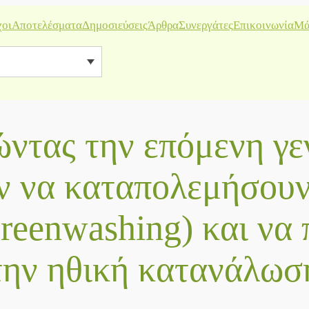
χοι
Αποτελέσματα
Δημοσιεύσεις
Άρθρα
Συνεργάτες
Επικοινωνία
Μά
ντας την επόμενη γε
ν να καταπολεμήσουν
Greenwashing) και να
την ηθική κατανάλωσ