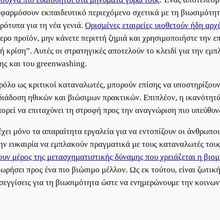
α εφαρμόσουν εκπαιδευτικό περιεχόμενο σχετικά με τη βιωσιμότη
ότυπα για τη νέα γενιά.
Ορισμένες εταιρείες υιοθετούν ήδη αρχ
ρο προϊόν, μην κάνετε περιττή ζημιά και χρησιμοποιήστε την επ
 κρίση”. Αυτές οι στρατηγικές αποτελούν το κλειδί για την εμπ
ς και του greenwashing.
ο ρόλο ως κριτικοί καταναλωτές, μπορούν επίσης να υποστηρίξουν
 διάδοση ηθικών και βιώσιμων πρακτικών. Επιπλέον, η ικανότητά
 μπορεί να επιταχύνει τη στροφή προς την αναγνώριση πιο υπεύθ
ει μόνο τα απαραίτητα εργαλεία για να εντοπίζουν οι άνθρωπο
 την ευκαιρία να εμπλακούν πραγματικά με τους καταναλωτές του
ουν μέρος της μετασχηματιστικής δύναμης που χρειάζεται η βιο
ωρήσει προς ένα πιο βιώσιμο μέλλον. Ως εκ τούτου, είναι ζωτικ
σεγγίσεις για τη βιωσιμότητα ώστε να ενημερώνουμε την κοινων