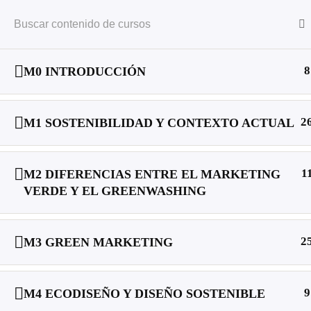
Proyecto
Objet
Español
8
M0 INTRODUCCIÓN
Inicio
Courses
2
M1 SOSTENIBILIDAD Y CONTEXTO ACTUAL
1
M2 DIFERENCIAS ENTRE EL MARKETING
VERDE Y EL GREENWASHING
VETting Green | Linkedln
2
M3 GREEN MARKETING
9
M4 ECODISEÑO Y DISEÑO SOSTENIBLE