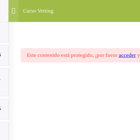
Curso Vetting
ivos
Resultados
Publicaciones
Artículos
Socios
Contacto
Curso
M
6
Este contenido está protegido, ¡por favor
acceder
1
El proyecto “VETting Green” está cofi
puntos de vista expresados en esta pag
5
(CTCR, CEC, Neo Sapiens, EKPIZ
no reflejan necesariamente los de la Un
Internacionalización de la Educación (
Nacional SEPIE pueden ser considerados