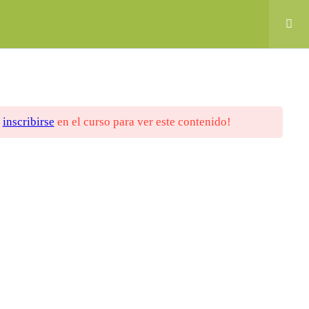
i cuenta
y
inscribirse
en el curso para ver este contenido!
nanciado por la Unión Europea. Las opiniones y
ína web sólo comprometen a sus autores/as
O, POLITECNICO CALZATURIERO, CTCP) y
ión Europea ni los del Servicio Español para la
SEPIE). Ni la Unión Europea ni la Agencia
 responsables de ellos.